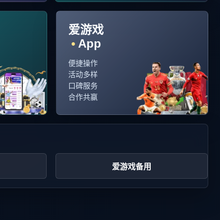
，会有很多争议性的
火博体育
判罚这样的
HUOBO
观点是
火博体
需要重视的对手。