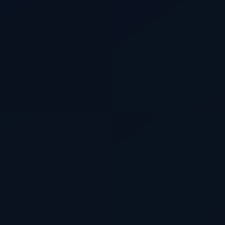
评论列表
郑洋冰
@回复
2025-04-05 18:55:57
质量超出预期，非常值得购买，下次还会再来。 客服态度很好
徐玉欣
@回复
2025-03-18 06:33:32
性价比很高，用了一段时间没有任何问题，点赞！ 客服态度很
韩伟明
@回复
2024-11-17 15:36:22
这个产品真的太棒了，用起来非常顺手，强烈推荐给大家！ 质
热门文章