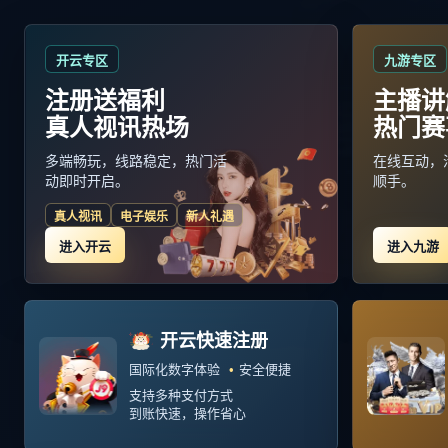
首页
首页
综合球星
球员转会
伤病情况
数据表现
篮球新闻
球队战术分析/战绩预测
赛事商业化/俱乐部运营
足球赛事
欧冠
五大联赛
中超
综合资讯
体育科技/政策法规变化
科学健身方法