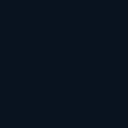
，发货也很快，体验非常满意。
好，发货也很快，体验非常满意。
量超出预期，非常值得购买，下次还会再来。