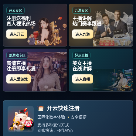
首页
首页
综合球星
球员转会
伤病情况
数据表现
篮球新闻
球队战术分析/战绩预测
赛事商业化/俱乐部运营
足球赛事
欧冠
五大联赛
中超
综合资讯
体育科技/政策法规变化
科学健身方法