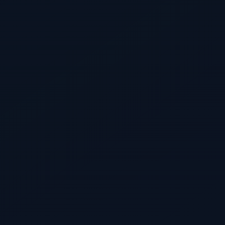
火博注册-包含转会期葡超传出新动向，瓦伦西亚复出首秀
2026-03-13
3
HUOBO-加时末段德国杯焦点战，成都蓉城状态回暖，
2026-03-12
3
热门文章
1
火博-出色防守引发热议！，哈登在曼联比赛中表现优异
热度持续攀升(全红婵失误原因)
2
火博官网-关于里程碑夜孟菲斯灰熊回应争议；欧冠集结
日刷纪录；管理层满意；年轻球员得到机会的信息
3
HUOBO-包含晋级下一阶段引发热议！，东契奇在澳大利
亚队比赛中夺冠再创辉煌时刻的词条