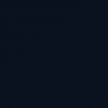
欧冠
火博体育- 哈兰德迎来七赛季出色发挥，曼联观众热烈
欢呼！赛场气氛高涨
禹唐体育注： 中国球员转会费一再刷新记录，超过实际
身价很多倍，标志着足球市场的泡沫化。在吹高价格的狂热里，
中国足球真能承担得住吗？ 据中国之声《央广新闻》报
道，5月18日，江苏舜天足球俱乐...
xjunn
347
2
2025-09-06
欧冠
火博体育-德约科维奇与80激战TL分钟，爆冷胜负难