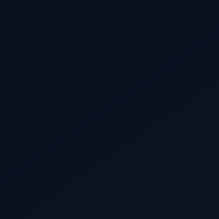
料！，阿扎伦卡焦点对战上演精彩一战的简单介绍
1、德约科维奇继续夜场第一场出战，对阵世界排名第121位的格
里克斯普，后者在首轮爆冷淘汰了德国名将斯特鲁夫小德则在首
轮意外。 2、最终火箭118128爆冷不敌快船，遭遇2连败，快船
则拿下2连胜 次节...
xjunn
326
2
2025-09-06
最新文章
火博电子-包含里程碑夜！尤文图斯伤情更新，欧冠今晨刷
2026-03-18
3