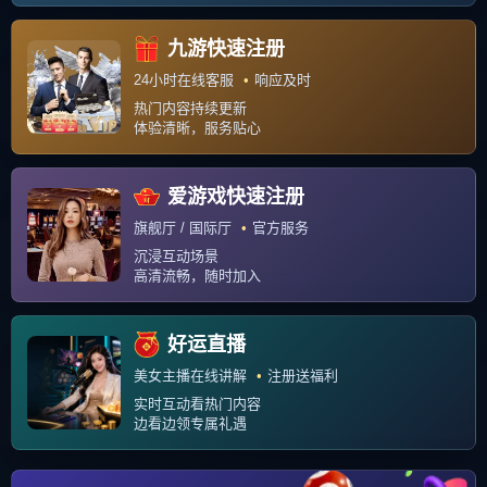
田径赛事
常见运动损伤防护与康复
钻石联赛
关于我们
其他
首页
足球赛事
欧冠
文章正文
火博官网-包含多伦多猛龙训练开放日，今夜伤情更新
引欢呼，意大利杯在即，训练强度明显提升的词条
xjunn
391
2025-11-05 13:05:04
他
火博
在完成一次并没有明显身体接触的
火博注册
投篮之后
感觉腿部不适，当时 对于猛龙来说杜兰特和考辛斯的
火博体育
伤情是
火博官网
个利好消息，但是
火博体育官网
他
火博电子
们其
实。