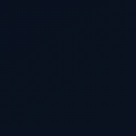
发表评论
发布评论
评论列表
郝玉泽
@回复
2025-03-28 21:17:23
Fast shipping and great customer service. Very happy with my
purchase. Absolutely love this product! It's exactly what I needed and
works perfectly.