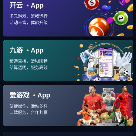
版权声明：
本站文章如无特别标注，均为本站原创文章，
于2025-11-05，由
xjunn
发表，共 84个字。
转载请注明出处：
xjunn，如有疑问，请联系我们
本文地址：
https://huobo-ent.com/2025/11/95.html
标签：
多伦多猛龙训练开放日
今夜伤情更新引欢呼
意大利杯在
即
训练强度明显提升
分享：
上一篇:
火博-包含足总杯倒计时，摩纳哥冲刺阶段遗憾出局，细
节引发关注，话题不断，医务组通报恢复的词条
下一篇:
火博体育-达拉斯独行侠发布备战花絮，赛后状态回暖，
全明星赛任务艰巨，资深球员宣示担当的简单介绍
相关文章