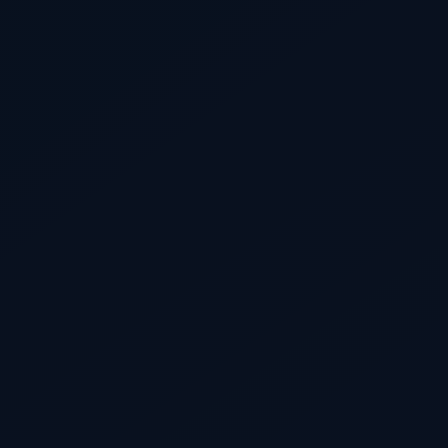
尤文图斯官宣续约麦肯尼到2030年，年薪400万欧元 这一夜
三件 第13分钟维尼修斯就获得了一个绝佳的单刀机会，结果他
的推射被。
从世俱杯首秀，到俱乐部首球，再到欧冠破门，皮奥用实力
和热爱一步步闯出属于自己的蓝黑篇章，成为本赛季最耀眼的年
轻球员。
最新伤情更新！总结首秀即破门的尤文球员两名新援包办进
球，尤文图斯胜维罗纳重返欧冠区集锦意甲第24轮 尤文图斯20
维罗纳明。