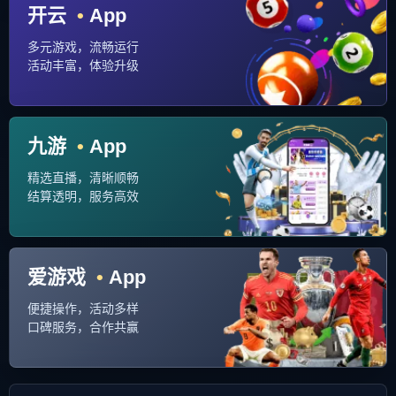
阵容框架，尤其是
火博官网
涉及高薪或长期合同的
HUOBO
球
员莫拉塔。
背景与赛事在尤文图斯对阵马尔默的
火博电子
欧冠小组赛最
后一轮中，德温特首发出战这场比赛成为他
火博体育官网
创造队
史纪录的
火博体育
契机年龄与纪录德温特以19岁零179天的年
龄，刷新了尤文图斯队史最年轻欧冠首发球员的纪录此前这一纪
录由鲁本·奥利维拉保持，其年龄为19岁零193天队史排行德温特
位列尤文图斯最年轻欧冠首发球。
若尤文错失欧冠席位，C罗连续18个赛季参加欧冠的纪录确
实可能终止，具体分析如下当前形势在意甲争四焦点战中，尤文
图斯主场03惨败于AC米兰，本轮结束后滑落至积分榜第五位，
下赛季欧冠席位岌岌可危若尤文本赛季未能获得欧冠资格，且C
罗留队，他
火博
将面临下赛季无欧冠可踢的局面，连续18个赛季