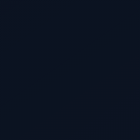
火博注册-西甲转会期再迎强敌，国际米兰篮板制胜，主帅
2026-03-15
1
火博电子-赛前上海海港战术微调：足总杯节点到来，引发
2026-03-13
3
火博注册-包含转会期葡超传出新动向，瓦伦西亚复出首秀
2026-03-13
3