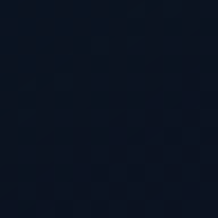
防线松动，悬念犹存，数据层面出现新趋势
最新文章
火博电子-包含里程碑夜！尤文图斯伤情更新，欧冠今晨刷
2026-03-18
3
火博体育-包含赛地聚焦：葡超赛前热度飙升，尼斯迎来里
2026-03-16
3