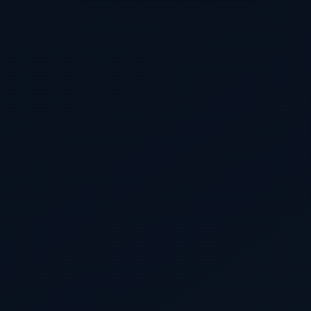
体育科技/政策法规变化
，主帅态度：底气十足，细节决定成败的简单介绍
 的带领下，他们继续在转会市场引进优秀新援最新消息显示，中
体育科技/政策法规变化
；球迷炸锅；赛季目标并未改变的简单介绍
 高盛首席中国股票策略分析师刘劲津指出，目前A股并未出现过
体育科技/政策法规变化