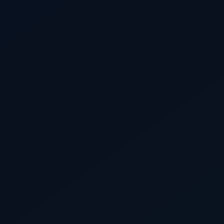
超亚冠球队浙江的主力边。 2、毕竟经过一个间歇期的再历练，
热。 罗马还是给巴萨防线制造了问题，哲科接佩罗蒂左路低