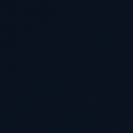
2026-03-18
3
火博体育-包含赛地聚焦：葡超赛前热度飙升，尼斯迎来里
2026-03-16
3
火博注册-西甲转会期再迎强敌，国际米兰篮板制胜，主帅
2026-03-15
1
火博电子-赛前上海海港战术微调：足总杯节点到来，引发
2026-03-13
3