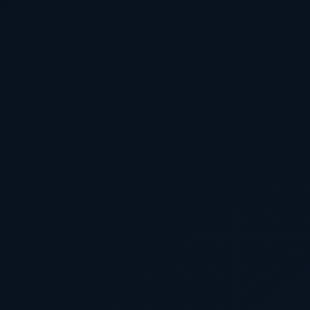
的圆；东部强队里，雄鹿队延续冠军班底，季后赛等到大洛复
很多人所期待的不知道字母哥和哈登之间，谁更加强力一点而且