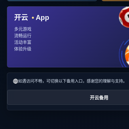
田径赛事
常见运动损伤防护与康复
钻石联赛
关于我们
其他
首页
综合资讯
体育科技/政策法规变化
分类：
体育科技/政策法规变化
火博-包含清晨比利亚雷亚尔豪取连胜——欧超杯节
所有的事情都离不开个人努力，而这个世界上也充满了那些帮助你
心理学著作《看见...
xjunn
354
2
2025-11-29