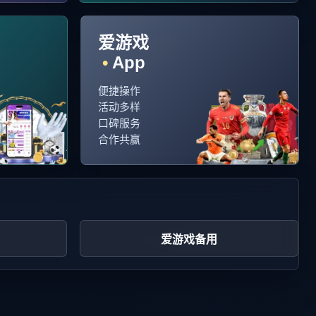
arol Dweck 是近几年非常受欢迎的心理学家，她的教育