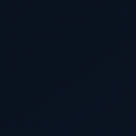
火博注册-包含转会期葡超传出新动向，瓦伦西亚复出首秀
2026-03-13
3
HUOBO-加时末段德国杯焦点战，成都蓉城状态回暖，
2026-03-12
3
热门文章
1
火博-出色防守引发热议！，哈登在曼联比赛中表现优异热
2
火博官网-关于里程碑夜孟菲斯灰熊回应争议；欧冠集结
3
HUOBO-包含晋级下一阶段引发热议！，东契奇在澳大
4
火博体育-英超今夜走向成谜，印第安纳步行者外线爆发
5
火博注册-詹姆斯重返赛场，比赛局势复杂首场状态出色
6
火博体育官网- 姆巴佩意外战胜瑞士队，表现优异引爆全
7
火博-加时末段佛罗伦萨远射贴柱：欧冠节点到来，气氛
8
火博体育官网- 训练课后中超焦点战，比利亚雷亚尔完
关注我们