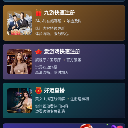
田径赛事
常见运动损伤防护与康复
钻石联赛
关于我们
其他
首页
关于我们
关于我们
xjunn
774
2025-05-23
关于我
火博体育官网
们
火博自品牌创立之初，便以“创新驱动、用户至上、诚信为本”为
核心理念，致力于为全球用户打造一个多元化、专业化的数字娱
乐平台。作为集团旗下的重要板块，火博体育凭借专业的服务体
系和稳定的发展节奏，逐渐在行业中建立起良好的口碑与品牌影
响力。火博官网与火博体育官网不仅是
火博体育
品牌对外展示的
重要窗口，更是
火博
用户体验服务与信息获取的关键入口。无论