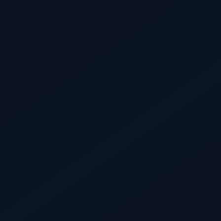
火博体育-包含赛地聚焦：葡超赛前热度飙升，尼斯迎来里
2026-03-16
3
火博注册-西甲转会期再迎强敌，国际米兰篮板制胜，主帅
2026-03-15
1
火博电子-赛前上海海港战术微调：足总杯节点到来，引发
2026-03-13
3