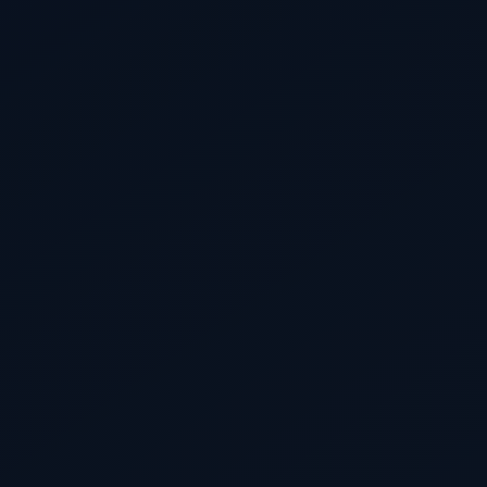
发布评论
暂时没有评论，来抢沙发吧~
热门文章
1
火博-出色防守引发热议！，哈登在曼联比赛中表现优异
热度持续攀升(全红婵失误原因)
2
火博官网-关于里程碑夜孟菲斯灰熊回应争议；欧冠集结
日刷纪录；管理层满意；年轻球员得到机会的信息
3
HUOBO-包含晋级下一阶段引发热议！，东契奇在澳大利
亚队比赛中夺冠再创辉煌时刻的词条
4
火博体育-英超今夜走向成谜，印第安纳步行者外线爆
发，值得警惕，细节决定成败的简单介绍