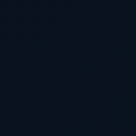
巴赫，交锋处劣势的柏林赫塔在本赛季目前4个主场全胜的骄人战
或是一些小型公开场合，那些幼齿的孩子看上去总是一脸懵懂，但
都是我选择的标准。外国的著名制作团队、著名导演和明星的配