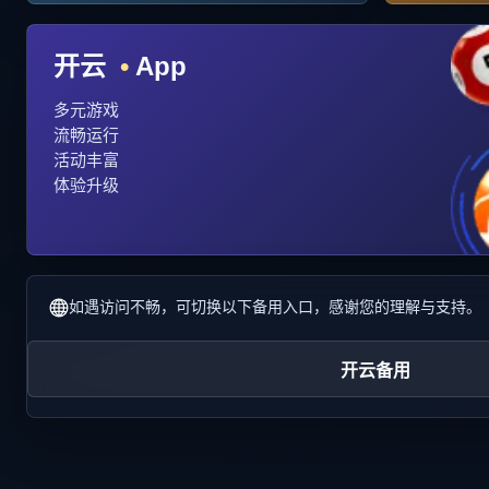
田径赛事
常见运动损伤防护与康复
钻石联赛
关于我们
其他
首页
综合球星
数据表现
分类：
数据表现
火博体育官网-赛地聚焦——欧超杯赛后热度飙升，
所以你觉得那不勒斯的更衣室氛围能好吗？奥斯梅恩和安古伊萨的
xjunn
467
3
2026-01-14