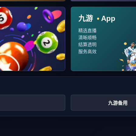
数据表现
那不勒斯止住颓势，悬念犹存，更衣室氛围转暖的简单
 所以导致那不勒斯的热度非常高，同时也非常危险，所以李哥期