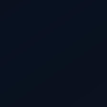
英格兰淘汰2006年世界杯半决赛输给法国0708赛季欧冠决赛点球
。...
据表现
洲杯最终名单)