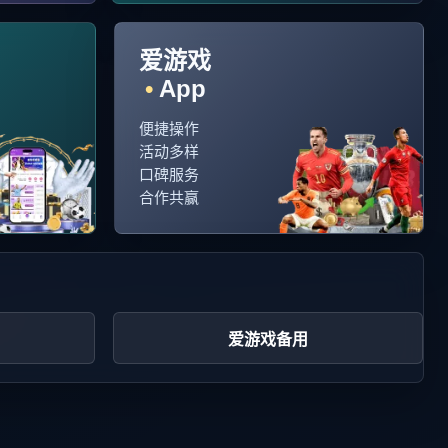
介绍
待。...