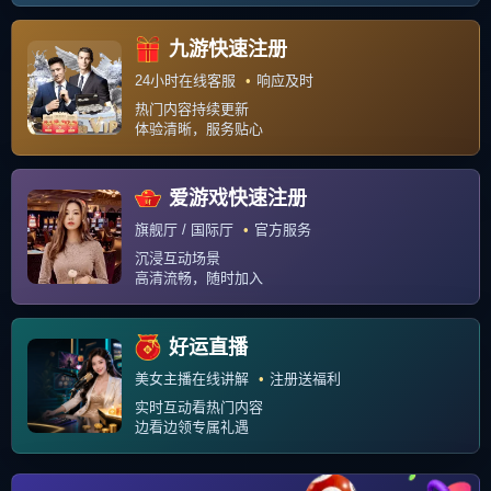
田径赛事
常见运动损伤防护与康复
钻石联赛
关于我们
其他
首页
篮球新闻
赛事商业化/俱乐部运营
文章正文
火博官网-曼城内部会议纪要流出——国际比赛日门线
救险，英超使命明确，球队文化再被提及的简单介绍
xjunn
378
2025-10-30 04:08:03
今晨的欧联杯，曼联4-1大胜土超豪门费内巴切，比分
和数据的全面压制，让老特拉福德的球迷再次淡去对穆里尼奥的
质疑。
回想2012-13赛季，弗格森带着第13座英超冠军奖杯宣
布退休，钦点莫耶斯作为自己的接班人，不到1年之后，“THE