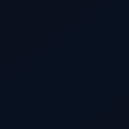
因为弗格森，曼联球迷是幸运的，他们看到了最好的曼
联的梦幻表演，这美梦如幻，一做就是20余年；因为弗格森，他
的后任们是悲情的，爵爷树立的丰碑太过宏伟，以至遮住了视
线。弗格森退休时，英国媒体打出标题《欢迎从天堂回到现实，
曼联球迷们！》没错，这是巨大的落差，这样的落差需要漫长的
时间抚平。
摆脱阴影，重新启航
入主曼联，穆里尼奥的工作困难重重
对于冠军奖杯的追逐，是抚平所有曼联球迷的最好药
剂，而对于这一点，穆里尼奥拥有足够的底气去应对质疑。