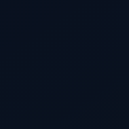
穆帅执教球队均有冠军奖杯。
相比于前任恩师范加尔、前前任莫耶斯，穆里尼奥的性
格、荣誉、战绩，无疑是契合曼联的。狂人擅长提升即时战斗
力，能迅速拨乱反正。理论上来说，或许只有像穆里尼奥这种既
有荣誉，又在事业巅峰期，具有人格魄力的主教练，才能真正摆
脱弗格森的影子。
社区盾杯战胜莱斯特城，穆里尼奥刚入主就为曼联带来
首个奖杯。