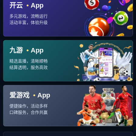
CHOSEN ONE”被炒掉；近20年欧洲足坛最有声望的主帅之一范
加尔接手，也只有两年的执教寿命。之后狂人上任至今，战绩的
起起伏伏一直也无法让挑剔的红魔球迷满意，纵然没有下课危
机，坐在曼联帅位上的穆里尼奥也是战战兢兢、如履薄冰。
是莫耶斯、范加尔能力不够，还是英超执教环境太严
格？或许根源在于，弗格森树立起的标准太高，以至于后来者无
论是谁，都无法摆脱这样高光的阴影。
难以树立的名望
莫耶斯和范加尔这两位后继者，从来不具备弗格森的威