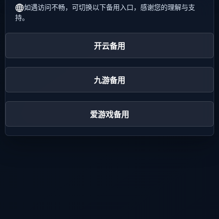
望——事实上，曼联任何新来的主帅，都无法像弗格森这样有只
手遮天的权力和号召力，即使是现在的“狂人”。
作为被爵爷钦点的后继者，莫耶斯自然是希望大刀阔斧
的革新，急于树立威信的他
火博体育
，带来自己的“土班子”，；
战术改革、处理更衣室矛盾、应对媒体的能力、对士气的鼓励
上，莫耶斯高估了
火博官网
自己，低估了曼联。
而之后的荷兰人范加尔则是保守至极，在没有取得成绩
的情况下，就用独裁手腕对待球员，封杀巴尔德斯，批评埃雷
拉、小猪，无法团结球队，这同样是执教豪门的最大忌讳。
糟糕的战绩