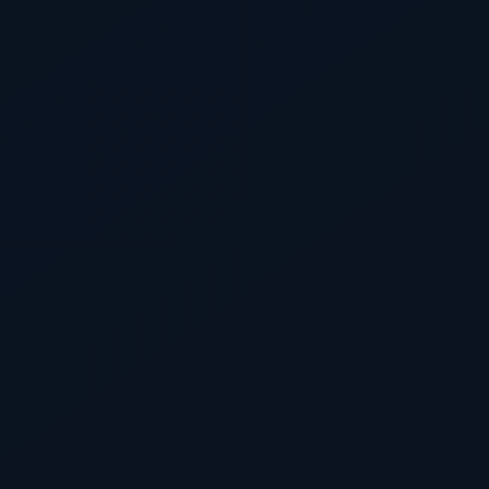
1
火博-出色防守引发热议！，哈登在曼联比赛中表现优异
热度持续攀升(全红婵失误原因)
2
火博官网-关于里程碑夜孟菲斯灰熊回应争议；欧冠集结
日刷纪录；管理层满意；年轻球员得到机会的信息
3
HUOBO-包含晋级下一阶段引发热议！，东契奇在澳大利
亚队比赛中夺冠再创辉煌时刻的词条
4
火博体育-英超今夜走向成谜，印第安纳步行者外线爆
发，值得警惕，细节决定成败的简单介绍
5
火博注册-詹姆斯重返赛场，比赛局势复杂首场状态出
色，美国队观众沸腾！上演精彩一战的简单介绍
6
火博体育官网- 姆巴佩意外战胜瑞士队，表现优异引爆全
场！热度持续攀升
7
火博-加时末段佛罗伦萨远射贴柱：欧冠节点到来，气氛
紧张，球队文化被再次提及的简单介绍
8
火博体育官网- 训练课后中超焦点战，比利亚雷亚尔完成
防线松动，悬念犹存，数据层面出现新趋势
最新文章